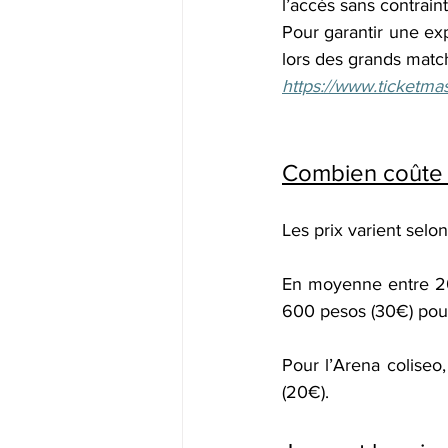
l’accès sans contrain
Pour garantir une ex
lors des grands matc
https://www.ticketm
Combien coûte u
Les prix varient selon
En moyenne entre 200
600 pesos (30€) pour
Pour l’Arena coliseo,
(20€).