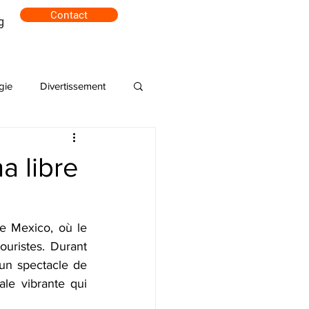
Contact
g
gie
Divertissement
a libre
 Mexico, où le 
uristes. Durant 
n spectacle de 
le vibrante qui 