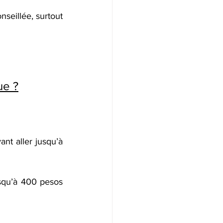
nseillée, surtout 
ue ?
t aller jusqu’à 
usqu’à 400 pesos 