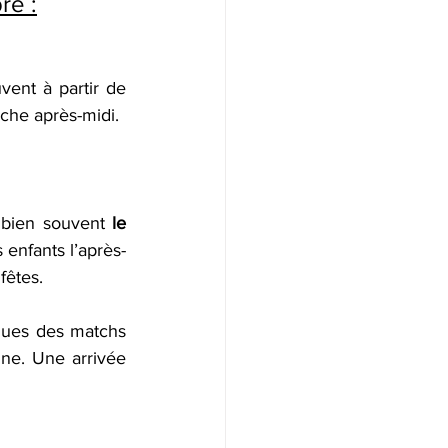
re :
ent à partir de 
che après-midi.
 bien souvent 
le 
 enfants l’après-
fêtes.
iques des matchs 
gne. Une arrivée 