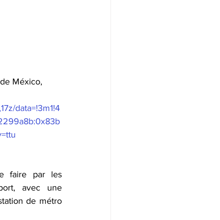
 de México, 
17z/data=!3m1!4
02299a8b:0x83b
=ttu
 faire par les 
rt, avec une 
station de métro 