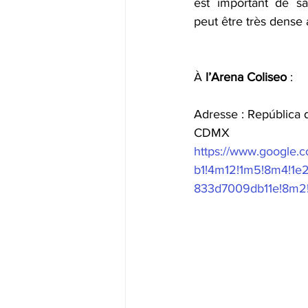
est important de sav
peut être très dense 
À 
l’Arena Coliseo
 :
Adresse : República 
CDMX
https://www.google.
b1!4m12!1m5!8m4!1e
833d7009db11e!8m2!