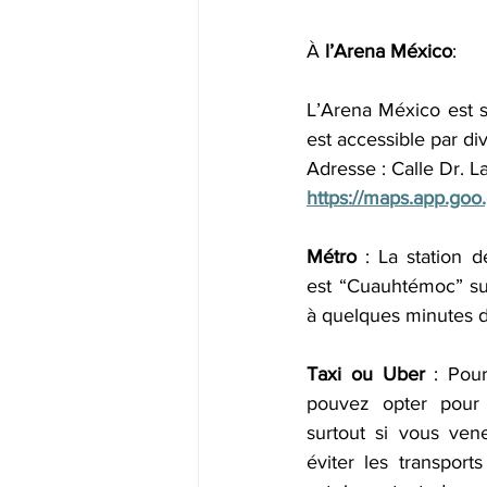
À 
l’Arena México
:
L’Arena México est s
est accessible par di
Adresse : Calle Dr. 
https://maps.app.go
Métro
 : La station d
est “Cuauhtémoc” sur 
à quelques minutes d
Taxi ou Uber
 : Pour
pouvez opter pour 
surtout si vous ven
éviter les transports