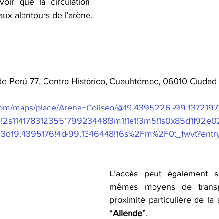
oir que la circulation 
aux alentours de l’arène.
de Perú 77, Centro Histórico, Cuauhtémoc, 06010 Ciudad
com/maps/place/Arena+Coliseo/@19.4395226,-99.1372197,
2!2s114178312355179923448!3m1!1e1!3m5!1s0x85d1f92e
3d19.4395176!4d-99.1346448!16s%2Fm%2F0t_fwvt?entry
L’accès peut également se
mêmes moyens de transpo
proximité particulière de la 
“
Allende
”.