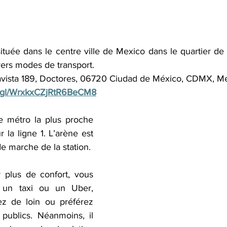
ituée dans le centre ville de Mexico dans le quartier de
vers modes de transport.
Lavista 189, Doctores, 06720 Ciudad de México, CDMX, M
o.gl/WrxkxCZjRtR6BeCM8
e métro la plus proche 
la ligne 1. L’arène est 
e marche de la station.
 plus de confort, vous 
un taxi ou un Uber, 
ez de loin ou préférez 
 publics. Néanmoins, il 