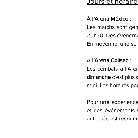
Jours et horair
À 
l’Arena México
 :
Les matchs sont géné
20h30. Des événemen
En moyenne, une soir
À 
l’Arena Coliseo
 :
Les combats à l’Aren
dimanche
 c’est plus 
midi. Les horaires p
Pour une expérience o
et des événements sur
anticipée est recom