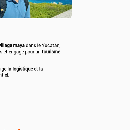
village maya
dans le Yucatán,
ys et engagé pour un
tourisme
irige la
logistique
et la
tiel.