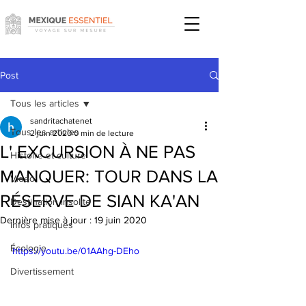
Post
Tous les articles
sandritachatenet
Tous les articles
2 juin 2020
0 min de lecture
L' EXCURSION À NE PAS
Histoire et culture
MANQUER: TOUR DANS LA
Vidéo
RÉSERVE DE SIAN KA'AN
Destination insolite
Dernière mise à jour :
19 juin 2020
Infos pratiques
Écologie
https://youtu.be/01AAhg-DEho
Divertissement